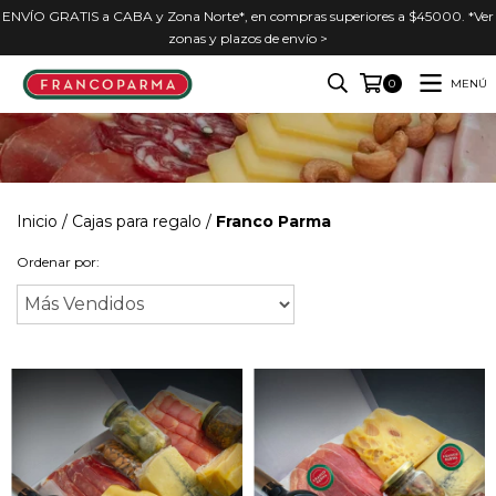
ENVÍO GRATIS a CABA y Zona Norte*, en compras superiores a $45000. *Ver
zonas y plazos de envío >
MENÚ
0
Inicio
/
Cajas para regalo
/
Franco Parma
Ordenar por: