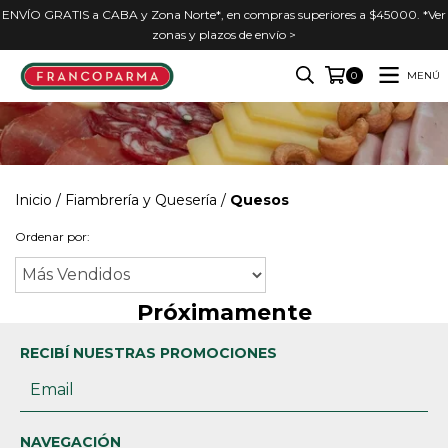
ENVÍO GRATIS a CABA y Zona Norte*, en compras superiores a $45000. *Ver
zonas y plazos de envío >
MENÚ
0
Inicio
/
Fiambrería y Quesería
/
Quesos
Ordenar por:
Próximamente
RECIBÍ NUESTRAS PROMOCIONES
NAVEGACIÓN