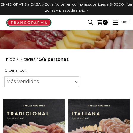
ENVÍO GRATIS a CABA y Zona Norte*, en compras superiores a $45000. *Ver
zonas y plazos de envío >
MENÚ
0
Inicio
/
Picadas
/
5/6 personas
Ordenar por: