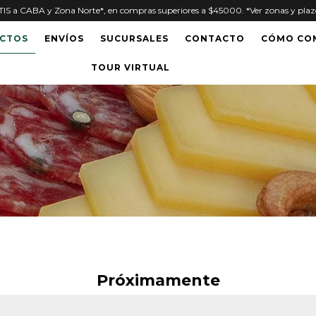
S a CABA y Zona Norte*, en compras superiores a $45000. *Ver zonas y plazo
CTOS
ENVÍOS
SUCURSALES
CONTACTO
CÓMO CO
TOUR VIRTUAL
Próximamente