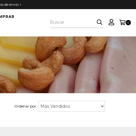
s de envío >
MPRAR
0
Ordenar por: