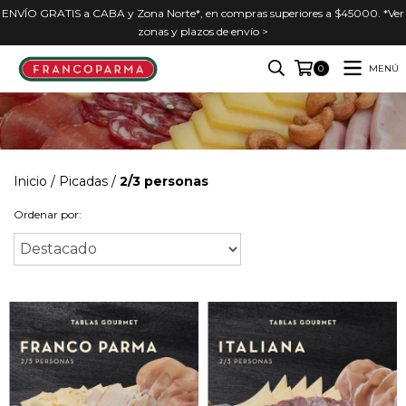
ENVÍO GRATIS a CABA y Zona Norte*, en compras superiores a $45000. *Ver
zonas y plazos de envío >
MENÚ
0
Inicio
/
Picadas
/
2/3 personas
Ordenar por: