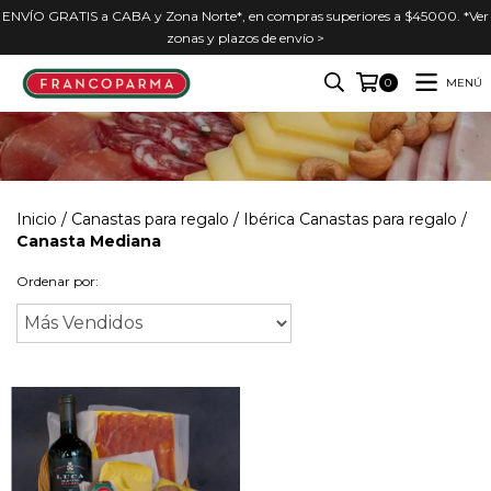
ENVÍO GRATIS a CABA y Zona Norte*, en compras superiores a $45000. *Ver
zonas y plazos de envío >
MENÚ
0
Inicio
/
Canastas para regalo
/
Ibérica Canastas para regalo
/
Canasta Mediana
Ordenar por: