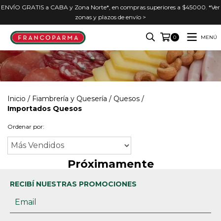
ENVÍO GRATIS a CABA y Zona Norte*, en compras superiores a $45000. *Ver
zonas y plazos de envío >
MENÚ
0
Inicio
/
Fiambrería y Quesería
/
Quesos
/
Importados Quesos
Ordenar por:
Próximamente
RECIBÍ NUESTRAS PROMOCIONES