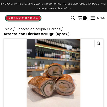
ENVÍO GRATIS a CABA y Zona Norte*, en compras superiores a $45000. *Ver
zonas y plazos de envío >
MENÚ
0
Inicio
/
Elaboración propia
/
Carnes
/
Arrosto con Hierbas x250gr, (Aprox,)