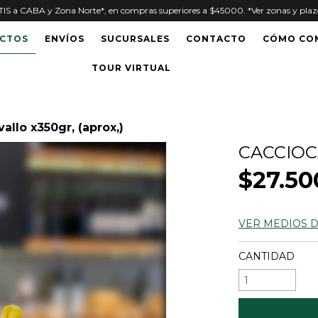
S a CABA y Zona Norte*, en compras superiores a $45000. *Ver zonas y plazo
CTOS
ENVÍOS
SUCURSALES
CONTACTO
CÓMO CO
TOUR VIRTUAL
allo x350gr, (aprox,)
CACCIOC
$27.50
VER MEDIOS 
CANTIDAD