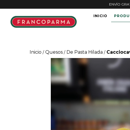
ENVÍO GRATI
INICIO
PRODU
Inicio
Quesos
De Pasta Hilada
Cacciocav
/
/
/