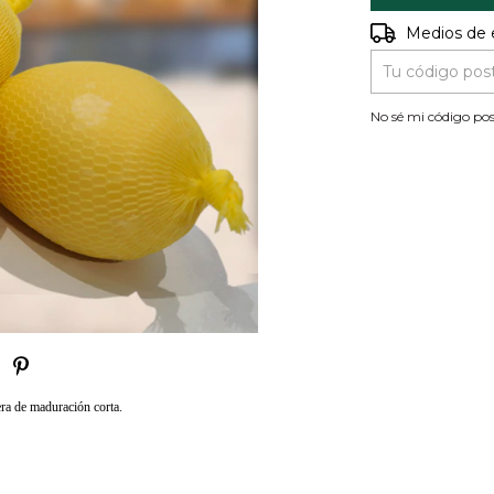
Entregas para e
Medios de 
No sé mi código pos
era de maduración corta.