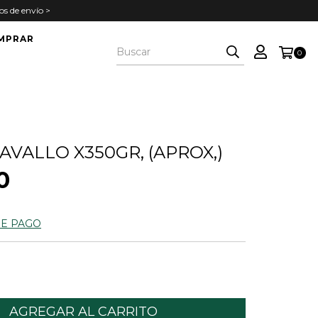
s de envío >
MPRAR
0
AVALLO X350GR, (APROX,)
0
DE PAGO