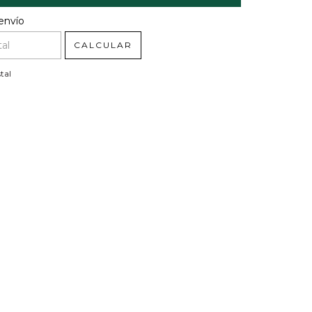
l CP:
CAMBIAR CP
envío
CALCULAR
tal