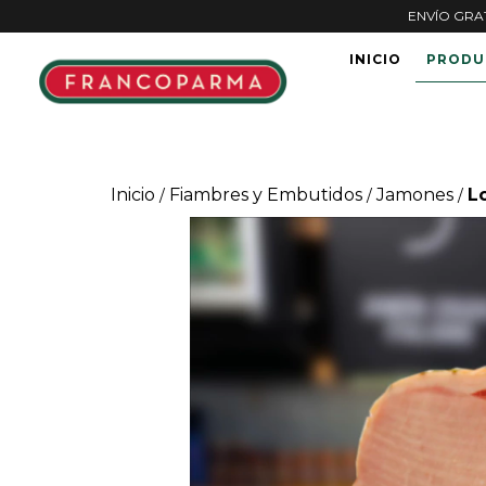
ENVÍO GRATI
INICIO
PRODU
Inicio
Fiambres y Embutidos
Jamones
L
/
/
/