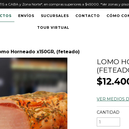
S a CABA y Zona Norte*, en compras superiores a $45000. *Ver zonas y plazo
CTOS
ENVÍOS
SUCURSALES
CONTACTO
CÓMO CO
TOUR VIRTUAL
omo Horneado x150GR, (feteado)
LOMO HO
(FETEAD
$12.40
VER MEDIOS 
CANTIDAD