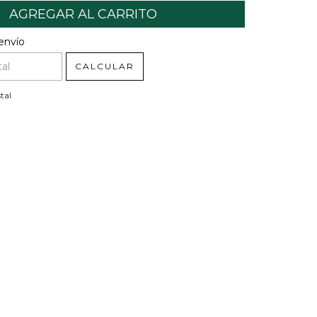
l CP:
CAMBIAR CP
envío
CALCULAR
tal