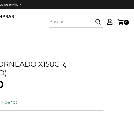
s de envío >
MPRAR
0
RNEADO X150GR,
O)
0
DE PAGO