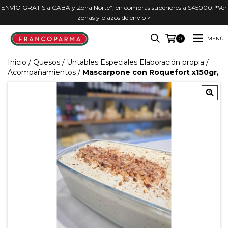
ENVÍO GRATIS a CABA y Zona Norte*, en compras superiores a $45000. *Ver
zonas y plazos de envío >
MENÚ
0
Inicio
/
Quesos
/
Untables Especiales Elaboración propia
/
Acompañamientos
/
Mascarpone con Roquefort x150gr,