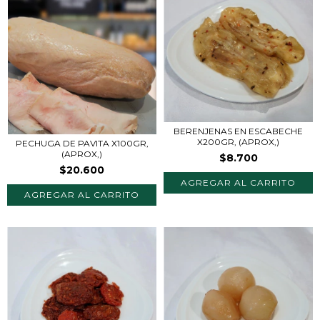
BERENJENAS EN ESCABECHE
X200GR, (APROX,)
PECHUGA DE PAVITA X100GR,
(APROX,)
$8.700
$20.600