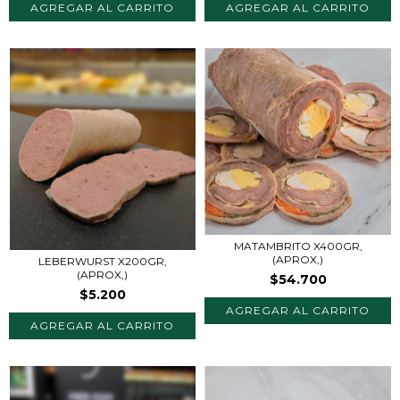
MATAMBRITO X400GR,
(APROX,)
LEBERWURST X200GR,
(APROX,)
$54.700
$5.200