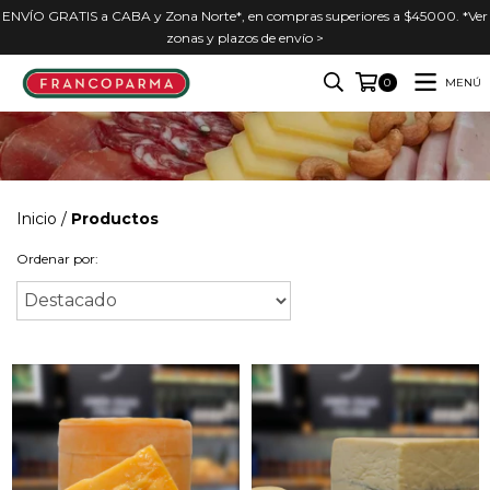
ENVÍO GRATIS a CABA y Zona Norte*, en compras superiores a $45000. *Ver
zonas y plazos de envío >
MENÚ
0
Inicio
/
Productos
Ordenar por: