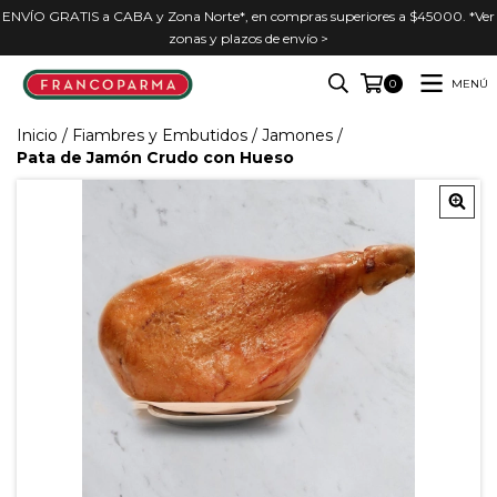
ENVÍO GRATIS a CABA y Zona Norte*, en compras superiores a $45000. *Ver
zonas y plazos de envío >
MENÚ
0
Inicio
/
Fiambres y Embutidos
/
Jamones
/
Pata de Jamón Crudo con Hueso